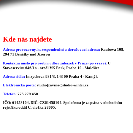
Kde nás najdete
Adresa provozovny, korespondenční a doručovací adresa:
Raabova 108,
294 71 Benátky nad Jizerou
Kontaktní místo pro osobní odběr zakázek v Praze (po výzvě):
U
Stavoservisu 646/1a - areál VK Park, Praha 10 - Malešice
Adresa sídla:
Imrychova 981/3, 143 00 Praha 4 - Kamýk
Elektronická pošta:
studio(zavináč)studio-winter.cz
Telefon:
775 279 450
IČO: 61458104, DIČ: CZ61458104. Společnost je zapsána v obchodním
rejstříku oddíl C, vložka 28005.